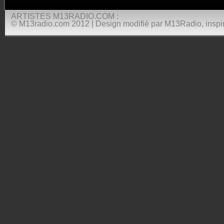
ARTISTES M13RADIO.COM :
© M13radio.com 2012 | Design modifié par M13Radio, inspir