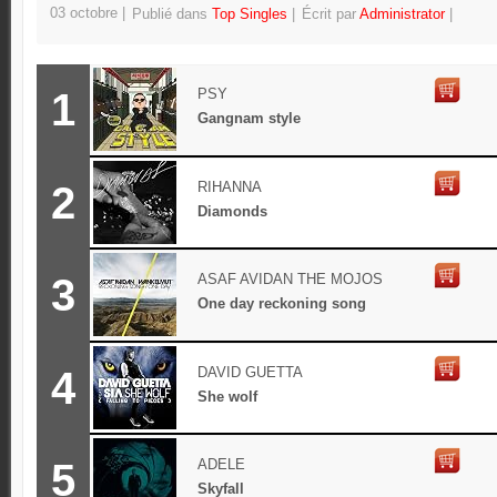
03 octobre
Publié dans
Top Singles
Écrit par
Administrator
1
PSY
Gangnam style
2
RIHANNA
Diamonds
3
ASAF AVIDAN THE MOJOS
One day reckoning song
4
DAVID GUETTA
She wolf
5
ADELE
Skyfall