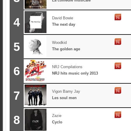
La comédie musicale
4
David Bowie
The next day
5
Woodkid
The golden age
6
NRJ Compilations
NRJ hits music only 2013
7
Vigon Bamy Jay
Les soul men
8
Zazie
Cyclo