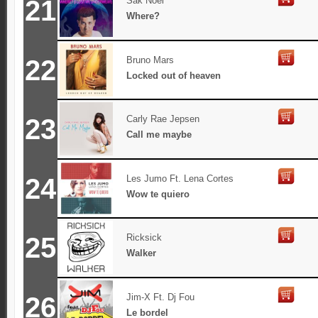
21
Sak Noel
Where?
22
Bruno Mars
Locked out of heaven
23
Carly Rae Jepsen
Call me maybe
24
Les Jumo Ft. Lena Cortes
Wow te quiero
25
Ricksick
Walker
26
Jim-X Ft. Dj Fou
Le bordel