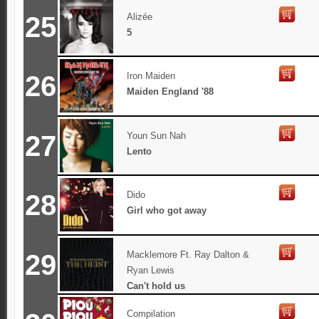
25
Alizée
5
26
Iron Maiden
Maiden England '88
27
Youn Sun Nah
Lento
28
Dido
Girl who got away
29
Macklemore Ft. Ray Dalton &
Ryan Lewis
Can't hold us
Compilation