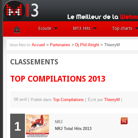
Ecoute
M13 Hits
Top charts
>
>
>
Accueil
Partenaires
Dj Phil Alright
ThierryM
Vous êtes ici
CLASSEMENTS
TOP COMPILATIONS 2013
08 avril
Publié dans
Top Compilations
Écrit par
ThierryM
1
NRJ
NRJ Total Hits 2013