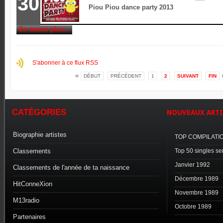
30
Piou Piou dance party 2013
En savoir plus...
S'abonner à ce flux RSS
«
DÉBUT
PRÉCÉDENT
1
2
SUIVANT
FIN
CATÉGORIES
NOUVEAUX
ARTI
Biographie artistes
TOP COMPILATI
Classements
Top 50 singles s
Janvier 1992
Classements de l'année de ta naissance
Décembre 1989
HitConneXion
Novembre 1989
M13radio
Octobre 1989
Partenaires