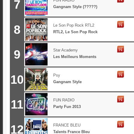
7
FUN RADIO
Gangnam Style (?????)
8
Le Son Pop Rock RTL2
RTL2, Le Son Pop Rock
9
Star Academy
Les Meilleurs Moments
10
Psy
Gangnam Style
11
FUN RADIO
Party Fun 2013
12
FRANCE BLEU
Talents France Bleu