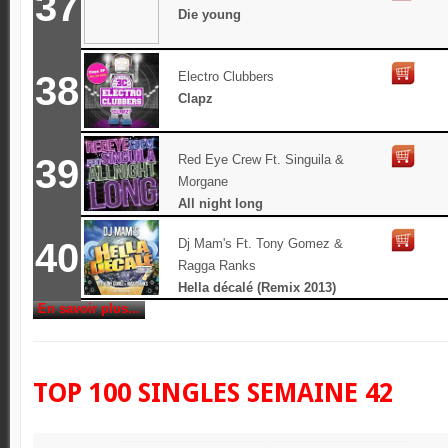
37
Die young
38
Electro Clubbers
Clapz
39
Red Eye Crew Ft. Singuila &
Morgane
All night long
40
Dj Mam's Ft. Tony Gomez &
Ragga Ranks
Hella décalé (Remix 2013)
En savoir plus...
TOP 100 SINGLES SEMAINE 42