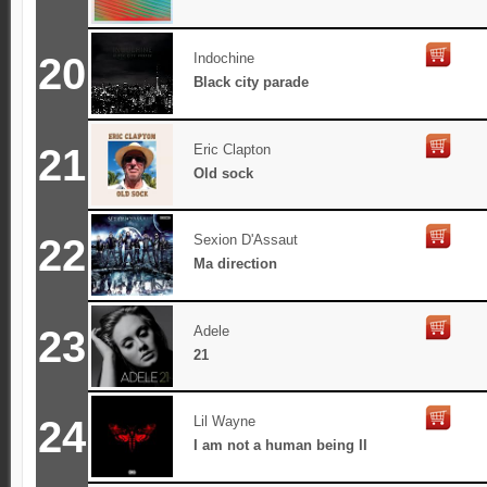
20
Indochine
Black city parade
21
Eric Clapton
Old sock
22
Sexion D'Assaut
Ma direction
23
Adele
21
24
Lil Wayne
I am not a human being II