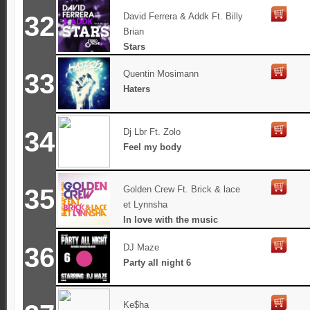
32
David Ferrera & Addk Ft. Billy
Brian
Stars
33
Quentin Mosimann
Haters
34
Dj Lbr Ft. Zolo
Feel my body
35
Golden Crew Ft. Brick & lace
et Lynnsha
In love with the music
36
DJ Maze
Party all night 6
Ke$ha