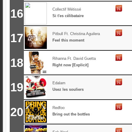
16
Collectif Métissé
Si t'es célibataire
17
Pitbull Ft. Christina Aguilera
Feel this moment
18
Rihanna Ft. David Guetta
Right now [Explicit]
19
Edalam
Usez les souliers
20
Redfoo
Bring out the bottles