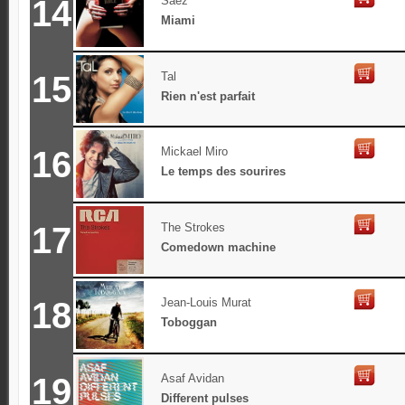
14
Saez
Miami
15
Tal
Rien n'est parfait
16
Mickael Miro
Le temps des sourires
17
The Strokes
Comedown machine
18
Jean-Louis Murat
Toboggan
19
Asaf Avidan
Different pulses