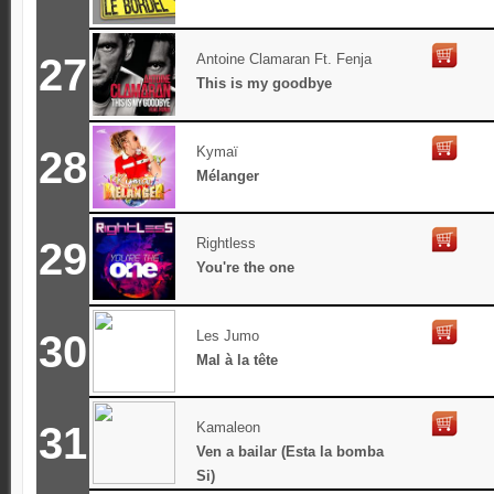
27
Antoine Clamaran Ft. Fenja
This is my goodbye
28
Kymaï
Mélanger
29
Rightless
You're the one
30
Les Jumo
Mal à la tête
31
Kamaleon
Ven a bailar (Esta la bomba
Si)