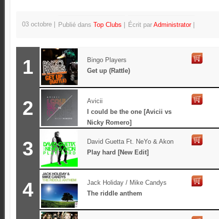
03 octobre
Publié dans
Top Clubs
Écrit par
Administrator
1
Bingo Players
Get up (Rattle)
2
Avicii
I could be the one [Avicii vs
Nicky Romero]
3
David Guetta Ft. NeYo & Akon
Play hard [New Edit]
4
Jack Holiday / Mike Candys
The riddle anthem