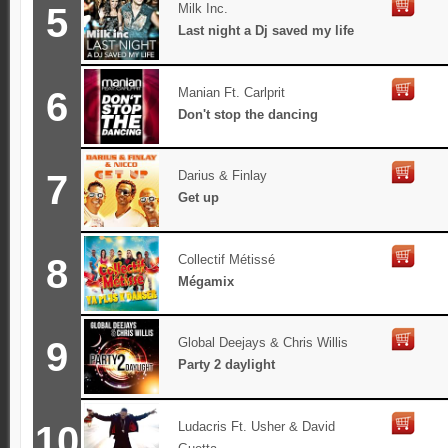
5
Milk Inc.
Last night a Dj saved my life
6
Manian Ft. Carlprit
Don't stop the dancing
7
Darius & Finlay
Get up
8
Collectif Métissé
Mégamix
9
Global Deejays & Chris Willis
Party 2 daylight
10
Ludacris Ft. Usher & David