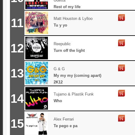
Guetta
Rest of my life
11
Matt Houston & Lylloo
Tu y yo
12
Reepublic
Turn off the light
13
G & G
My my my (coming apart)
2K12
14
Tujamo & Plastik Funk
Who
15
Alex Ferrari
Te pego e pa