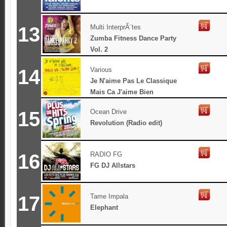
13
Multi InterprÃ¨tes
Zumba Fitness Dance Party
Vol. 2
14
Various
Je N'aime Pas Le Classique
Mais Ca J'aime Bien
15
Ocean Drive
Revolution (Radio edit)
16
RADIO FG
FG DJ Allstars
17
Tame Impala
Elephant